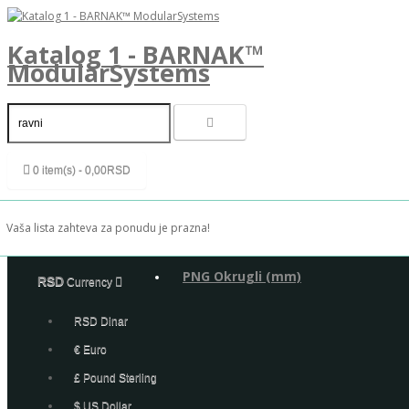
Katalog 1 - BARNAK™
ModularSystems
0 item(s) - 0,00RSD
Vaša lista zahteva za ponudu je prazna!
PNG Okrugli (mm)
RSD
Currency
RSD Dinar
€ Euro
£ Pound Sterling
$ US Dollar