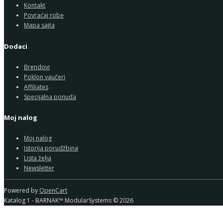
Kontakt
Povraćaj robe
Mapa sajta
Dodaci
Brendovi
Poklon vaučeri
Affiliates
Specijalna ponuda
Moj nalog
Moj nalog
Istorija porudžbina
Lista želja
Newsletter
Powered by
OpenCart
Katalog 1 - BARNAK™ ModularSystems © 2026