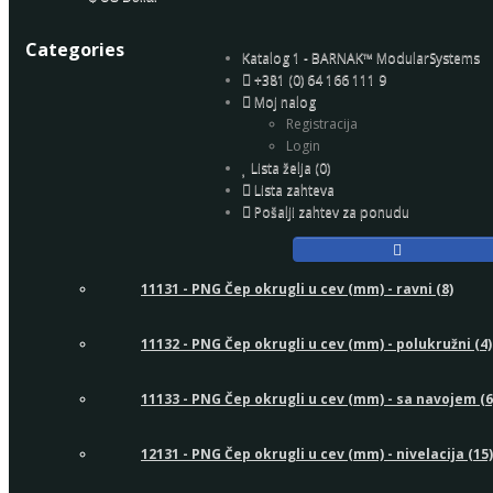
Categories
Katalog 1 - BARNAK™ ModularSystems
+381 (0) 64 166 111 9
Moj nalog
Registracija
Login
Lista želja (0)
Lista zahteva
Pošalji zahtev za ponudu
11131 - PNG Čep okrugli u cev (mm) - ravni (8)
11132 - PNG Čep okrugli u cev (mm) - polukružni (4)
11133 - PNG Čep okrugli u cev (mm) - sa navojem (6
12131 - PNG Čep okrugli u cev (mm) - nivelacija (15)