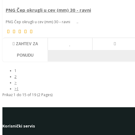
PNG Čep okrugli u cev (mm) 30 - ravni
PNG Čep okrugli u cev (mm) 30 – ravni ..
ZAHTEV ZA
PONUDU
1
2
>
>|
Prikaz 1 do 15 of 19 (2 Pages)
Korisnički servis