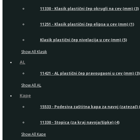
11330 - Klasik plastični čep okrugli na cev (mm) (3)
11251 - Klasik plastični čep elipsa u cev (mm) (1)
Klasik plastični čep nivelacija u cev (mm) (5)
Show All Klasik
AL
11421 - AL plastični čep pravougaoni u cev (mm) (3)
Show All AL
Kape
15533 - Podesiva zaštitna kapa za navoj (zatezač) (
11330 - Stopica (za kraj navoja/šipke) (4)
Show All Kape