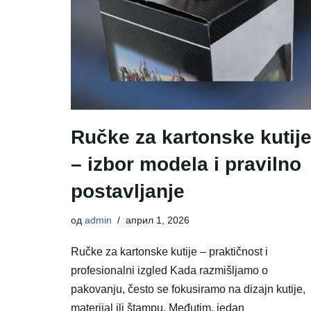
Ručke za kartonske kutij
– izbor modela i pravilno
postavljanje
од
admin
април 1, 2026
Ručke za kartonske kutije – praktičnost i
profesionalni izgled Kada razmišljamo o
pakovanju, često se fokusiramo na dizajn kutije,
materijal ili štampu. Međutim, jedan