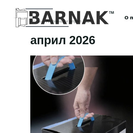
Скочи
O 
Home
»
Archives for април 2026
на
садржај
април 2026