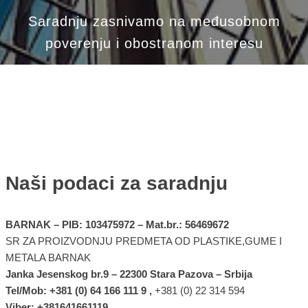
Saradnju zasnivamo na međusobnom
poverenju i obostranom interesu
Sarađujmo!
Naši podaci za saradnju
BARNAK – PIB: 103475972 – Mat.br.: 56469672
SR ZA PROIZVODNJU PREDMETA OD PLASTIKE,GUME I
METALA BARNAK
Janka Jesenskog br.9 – 22300 Stara Pazova – Srbija
Tel/Mob: +381 (0) 64 166 111 9 ,
+381 (0) 22 314 594
Viber: +381641661119