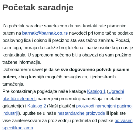
Početak saradnje
Za početak saradnje savetujemo da nas kontaktirate pismenim
putem na
barnak@barnak.co.rs
navodeći pri tome tačne podatke
poslovnog lica i opisno ili precizno šta vas tačno zanima. Podaci,
sem toga, moraju da sadrže broj telefona i naziv osobe koja nas je
kontaktirala. U suprotnom nećemo biti u obavezi da vam pružimo
tražene informacije.
Dobronamerni savet je da se
sve dogovoreno potvrdi pisanim
putem
, zbog kasnijih mogućih nesuglasica, i jednostranih
tumačenja.
Pre kontaktiranja pogledajte naše kataloge
Katalog 1
(
Ugradni
plastični elementi
namenjeni proizvodnji nameštaja i metalne
galanterije) i
Katalog 2
(Naši plastični
proizvodi namenjeni papirnoj
industriji
), uputite se u naše
nestandardne proizvode
ili ipak ste
više zainteresovani za proizvodnju predmeta od plastike
po vašim
specifikacijama