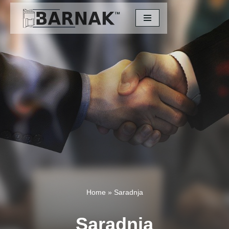
Скочи
на
садржај
Home
»
Saradnja
Saradnja