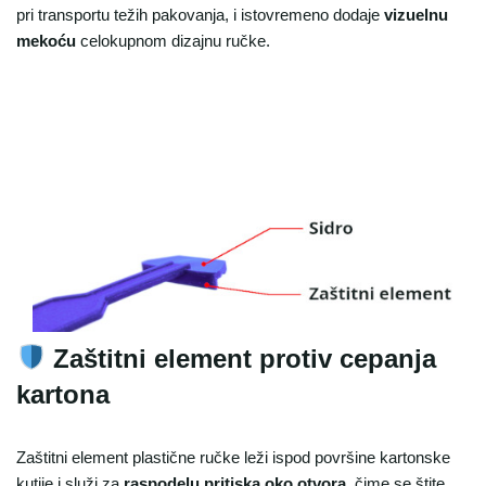
pri transportu težih pakovanja, i istovremeno dodaje
vizuelnu
mekoću
celokupnom dizajnu ručke.
Zaštitni element protiv cepanja
kartona
Zaštitni element plastične ručke leži ispod površine kartonske
kutije i služi za
raspodelu pritiska oko otvora
, čime se štite