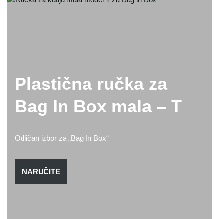
Plastična ručka za
Bag In Box mala – T
Odličan izbor za „Bag In Box“
NARUČITE