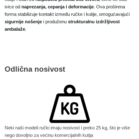
ivice od
naprezanja, cepanja i deformacije
. Ova proširena
forma stabilizuje kontakt između ručke i kutije, omogućavajući
sigurnije nošenje
i produženu
strukturalnu izdržljivost
ambalaže
.
Odlična nosivost
Neki naši modeli ručki imaju nosivost i preko 25 kg, što je više
nego dovoljno za većinu komercijalnih kutija