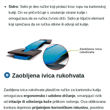
Sidro
: Sidro je deo ručke koji prolazi kroz rupu na kartonskoj
kutiji. On se pričvršćuje s unutarnje strane kutije i
omogućava da se ručka čvrsto drži. Sidro je ključni element
koji sprečava da se ručka otkine ili odvoji od kutije.
Zaobljena ivica rukohvata
Zaobljena ivica rukohvata plastične ručke za kartonsku kutiju
omogućava
ergonomsko i udobno držanje
, smanjujući rizik
od
iritacije ili oštećenja kože
prilikom nošenja. Ova oblikovana
kontura doprinosi
prijatnijem korisničkom iskustvu
, posebno