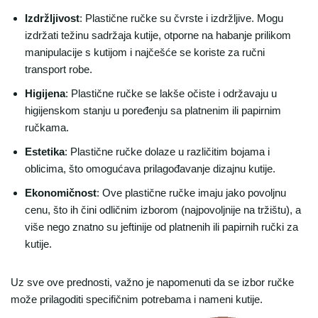
Izdržljivost
: Plastične ručke su čvrste i izdržljive. Mogu
izdržati težinu sadržaja kutije, otporne na habanje prilikom
manipulacije s kutijom i najčešće se koriste za ručni
transport robe.
Higijena
: Plastične ručke se lakše očiste i održavaju u
higijenskom stanju u poređenju sa platnenim ili papirnim
ručkama.
Estetika
: Plastične ručke dolaze u različitim bojama i
oblicima, što omogućava prilagođavanje dizajnu kutije.
Ekonomičnost
: Ove plastične ručke imaju jako povoljnu
cenu, što ih čini odličnim izborom (najpovoljnije na tržištu), a
više nego znatno su jeftinije od platnenih ili papirnih ručki za
kutije.
Uz sve ove prednosti, važno je napomenuti da se izbor ručke
može prilagoditi specifičnim potrebama i nameni kutije.