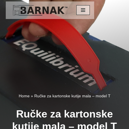
Скочи
на
садржај
Home
»
Ručke za kartonske kutije mala – model T
Ručke za kartonske
kutije mala – model T