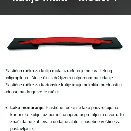
Plastična ručka za kutiju mala, izrađena je od kvalitetnog
polipropilena , što je čini izdržljivom i otpornom na kidanje.
Plastične ručke za kartonske kutije imaju nekoliko prednosti u
odnosu na druge vrste ručki:
Lako montiranje
: Plastične ručke se lako pričvršćuju na
kartonske kutije, uz pomoć unapred pripremljenih otvora. To
znači da ne zahtevaju dodatne alate ili posebne veštine za
postavljanje.