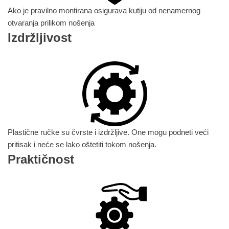
Ako je pravilno montirana osigurava kutiju od nenamernog
otvaranja prilikom nošenja
Izdržljivost
Plastične ručke su čvrste i izdržljive. One mogu podneti veći
pritisak i neće se lako oštetiti tokom nošenja.
Praktičnost