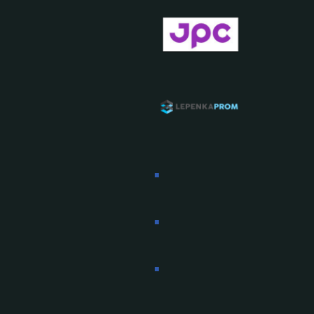
.
.
.