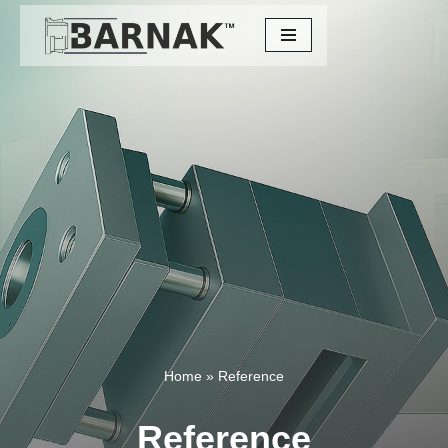
Скочи
на
садржај
Home
»
Reference
Reference